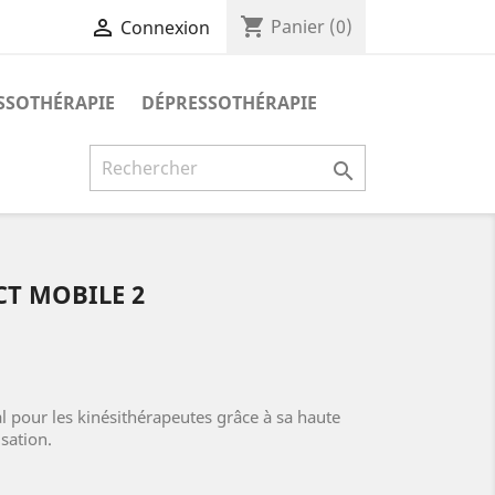
shopping_cart

Panier
(0)
Connexion
SSOTHÉRAPIE
DÉPRESSOTHÉRAPIE

CT MOBILE 2
al pour les kinésithérapeutes grâce à sa haute
isation.