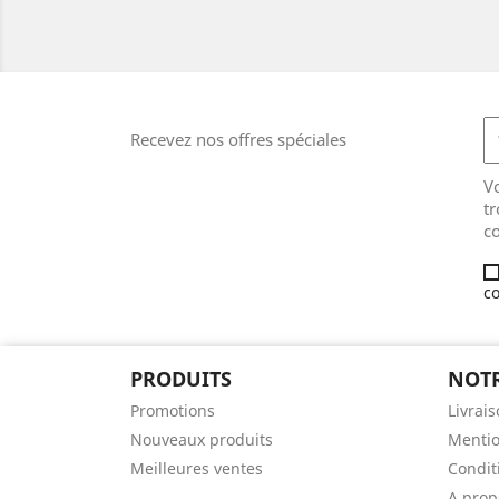
Recevez nos offres spéciales
V
tr
co
co
PRODUITS
NOTR
Promotions
Livrai
Nouveaux produits
Mentio
Meilleures ventes
Conditi
A prop