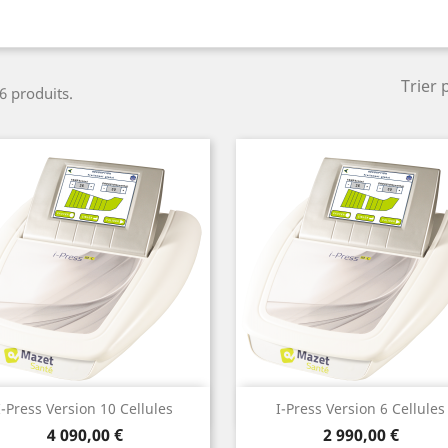
Trier 
 6 produits.
(3)
Aperçu rapide
Aperçu rapide


I-Press Version 10 Cellules
I-Press Version 6 Cellules
Prix
Prix
4 090,00 €
2 990,00 €