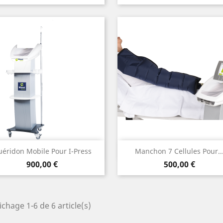
Aperçu rapide
Aperçu rapide


éridon Mobile Pour I-Press
Manchon 7 Cellules Pour..
Prix
Prix
900,00 €
500,00 €
ichage 1-6 de 6 article(s)