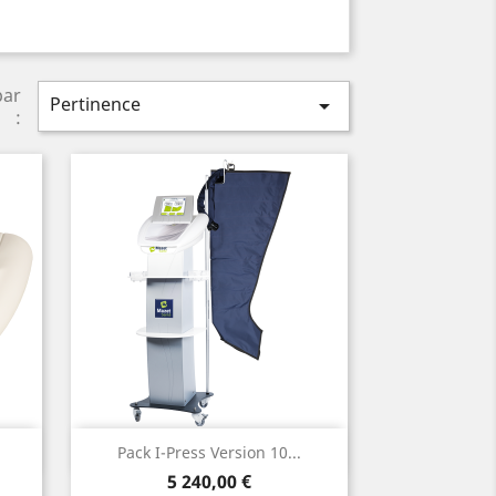
par
Pertinence

:
Aperçu rapide

Pack I-Press Version 10...
Prix
5 240,00 €