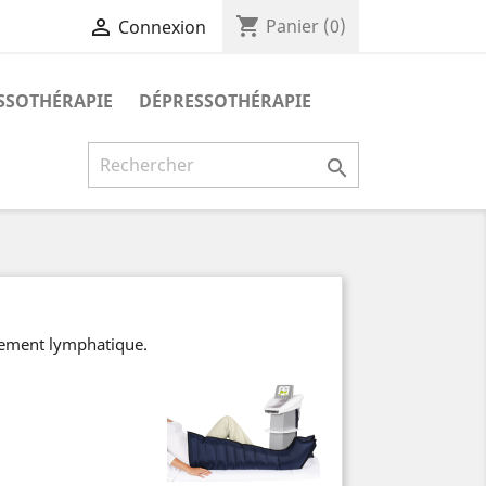
shopping_cart

Panier
(0)
Connexion
SSOTHÉRAPIE
DÉPRESSOTHÉRAPIE

itement lymphatique.