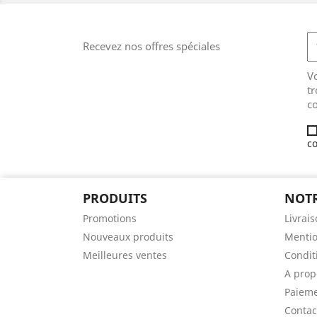
Recevez nos offres spéciales
V
tr
co
co
PRODUITS
NOTR
Promotions
Livrai
Nouveaux produits
Mentio
Meilleures ventes
Conditi
A prop
Paieme
Contac