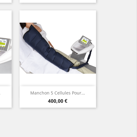
Aperçu rapide

.
Manchon 5 Cellules Pour...
Prix
400,00 €