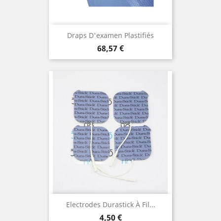
Draps D'examen Plastifiés
Prix
68,57 €
Electrodes Durastick À Fil...
Prix
4,50 €