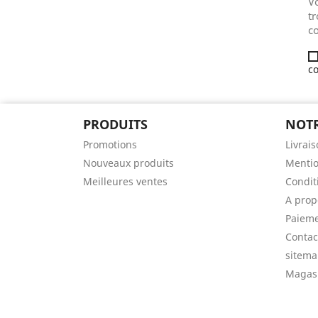
V
tr
co
co
PRODUITS
NOTR
Promotions
Livrai
Nouveaux produits
Mentio
Meilleures ventes
Conditi
A prop
Paieme
Contac
sitem
Magas