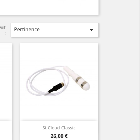
par
Pertinence

:
Aperçu rapide

St Cloud Classic
Prix
26,00 €