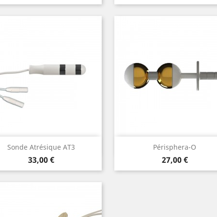
Aperçu rapide
Aperçu rapide


Sonde Atrésique AT3
Périsphera-O
Prix
Prix
33,00 €
27,00 €