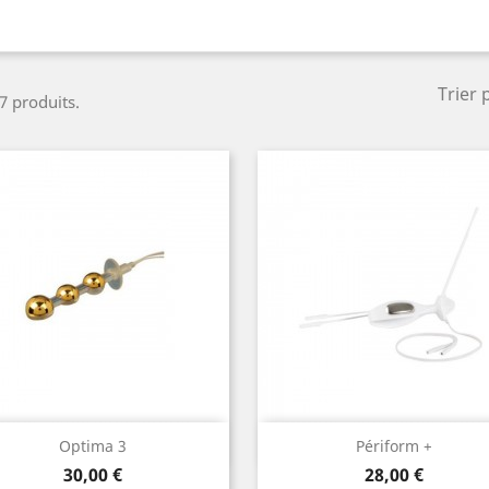
Trier 
 7 produits.
Aperçu rapide
Aperçu rapide


Optima 3
Périform +
Prix
Prix
30,00 €
28,00 €