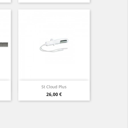
Aperçu rapide

St Cloud Plus
Prix
26,00 €